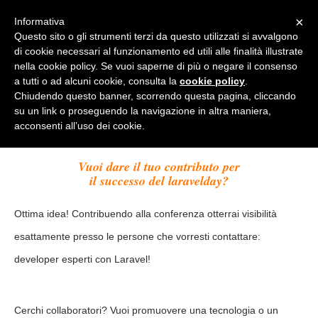
×
Informativa
laravelday 2020
Questo sito o gli strumenti terzi da questo utilizzati si avvalgono
di cookie necessari al funzionamento ed utili alle finalità illustrate
nella cookie policy. Se vuoi saperne di più o negare il consenso
SPONSOR
a tutti o ad alcuni cookie, consulta la
cookie policy
.
Chiudendo questo banner, scorrendo questa pagina, cliccando
su un link o proseguendo la navigazione in altra maniera,
La tua attività è connessa
acconsenti all’uso dei cookie.
con Laravel ed il suo ecosistema?
Vuoi dare il tuo contributo per
il successo del laravelday?
Ottima idea! Contribuendo alla conferenza otterrai visibilità
esattamente presso le persone che vorresti contattare:
developer esperti con Laravel!
Cerchi collaboratori? Vuoi promuovere una tecnologia o un